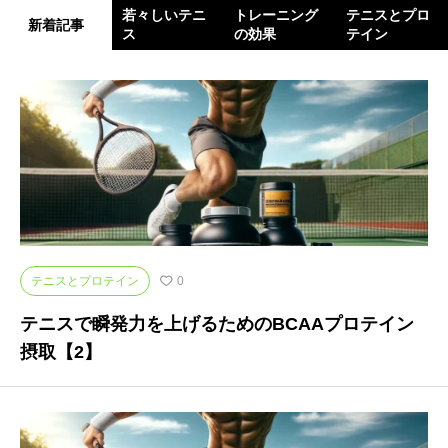
若々しいテニ
トレーニング
テニスとプロ
新着記事
ス
の効果
テイン
テニスとプロテイン
0
テニスで瞬発力を上げるためのBCAAプロテイン
摂取【2】