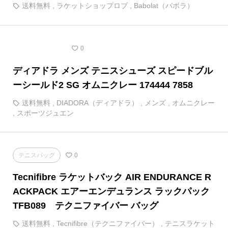
送料無料
,
ラケットショップロブ
,
Babolat（バボラ）
テニスシューズ
0
ディアドラ メンズ テニスシューズ スピードブル
ーシールド2 SG オムニクレー 174444 7858
送料無料
,
DIADORA（ディアドラ）
,
メンズ
,
オムニクレー
,
スポーツジュエン
テニスバッグ
0
Tecnifibre ラケットバック AIR ENDURANCE R
ACKPACK エアーエンデュランス ラックパック
TFB089 テクニファイバー バッグ
送料無料
,
Tecnifibre（テクニファイバー）
,
テニスラケット