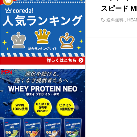
スピード MP 
60 SPEED
送料無料
,
HE