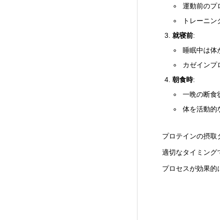
運動前のプ
トレーニン
就寝前
:
睡眠中は体
カゼインプ
朝食時
:
一晩の断食
体を活動的
プロテインの摂取
適切なタイミング
プロセスが効果的