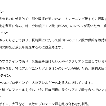
イン
:
早めるのに効果的で、消化吸収が速いため、トレーニング後すぐに摂取
酸を豊富に含み、特に分岐鎖アミノ酸（BCAA）のレベルが高いため、
テイン
:
ゆっくりとしており、長時間にわたって筋肉へのアミノ酸の供給を維持
肉の回復と成長を促進するのに役立ちます。
ン
:
のプロテインであり、乳製品を避けたい人やベジタリアンに適していま
酸を含み、特にアルギニンとグルタミンのレベルが高いため、筋肉の回
ロテイン
:
ースのプロテインで、大豆アレルギーのある人に適しています。
ノ酸プロファイルを持ち、特に筋肉回復に役立つアミノ酸を含んでいま
ン
:
ゼイン、大豆など、複数のプロテイン源を組み合わせた製品。