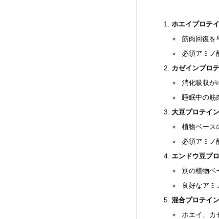
ホエイプロテ
筋肉回復を
必須アミノ
カゼインプロ
消化吸収が
睡眠中の筋
大豆プロテイ
植物ベース
必須アミノ
エンドウ豆プ
別の植物ベ
良好なアミ
混合プロテイ
ホエイ、カ